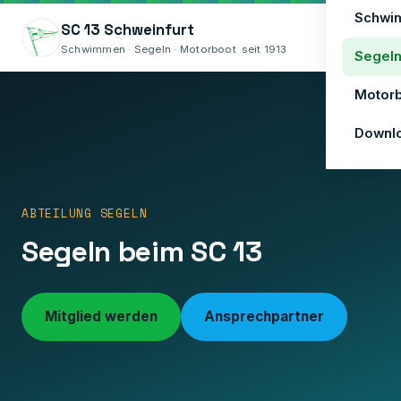
Schwi
SC 13 Schweinfurt
Menü
Schwimmen · Segeln · Motorboot seit 1913
Segel
Motor
Downl
ABTEILUNG SEGELN
Segeln beim SC 13
❮
Mitglied werden
Ansprechpartner