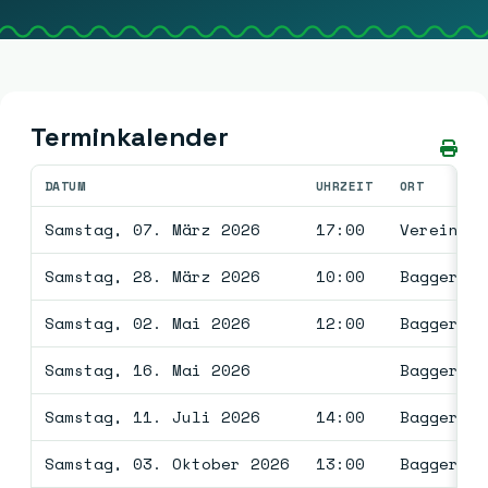
Terminkalender
DATUM
UHRZEIT
ORT
Samstag, 07. März 2026
17:00
Vereinsga
Samstag, 28. März 2026
10:00
Baggersee
Samstag, 02. Mai 2026
12:00
Baggersee
Samstag, 16. Mai 2026
Baggersee
Samstag, 11. Juli 2026
14:00
Baggersee
Samstag, 03. Oktober 2026
13:00
Baggersee