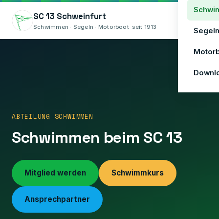
Schwi
SC 13 Schweinfurt
Menü
Schwimmen · Segeln · Motorboot seit 1913
Segel
Motor
Downl
ABTEILUNG SCHWIMMEN
Schwimmen beim SC 13
❮
Mitglied werden
Schwimmkurs
Ansprechpartner