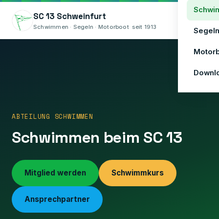
Schwi
SC 13 Schweinfurt
Menü
Schwimmen · Segeln · Motorboot seit 1913
Segel
Motor
Downl
ABTEILUNG SCHWIMMEN
Schwimmen beim SC 13
❮
Mitglied werden
Schwimmkurs
Ansprechpartner