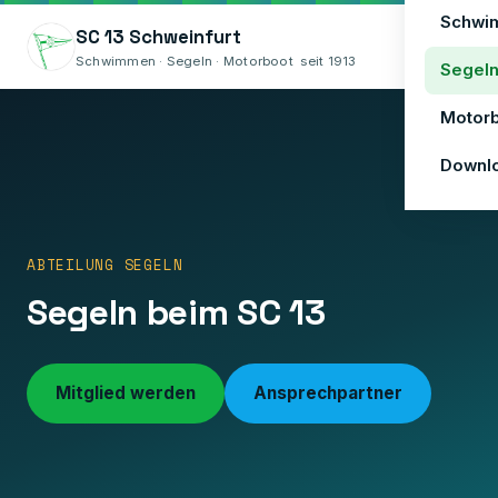
Schwi
SC 13 Schweinfurt
Menü
Schwimmen · Segeln · Motorboot seit 1913
Segel
Motor
Downl
ABTEILUNG SEGELN
Segeln beim SC 13
❮
Mitglied werden
Ansprechpartner